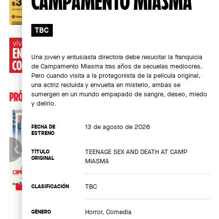
CAMPAMENTO MIASMA
TBC
Una joven y entusiasta directora debe resucitar la franquicia
de Campamento Miasma tras años de secuelas mediocres.
Pero cuando visita a la protagonista de la película original,
una actriz recluida y envuelta en misterio, ambas se
sumergen en un mundo empapado de sangre, deseo, miedo
PRÓXIMOS ESTRENOS
y delirio.
13 de agosto de 2026
FECHA DE
ESTRENO
TEENAGE SEX AND DEATH AT CAMP
TÍTULO
ORIGINAL
MIASMA
TBC
CLASIFICACIÓN
13 DE AGOSTO
13 DE AGOSTO
13 DE AGOSTO
13 
Horror, Comedia
GÉNERO