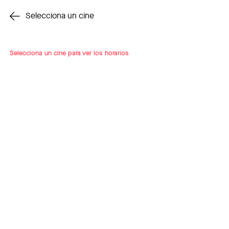
Cambiar cine
Selecciona un cine
Selecciona un cine para ver los horarios
INSCRÍBETE
A LOOP