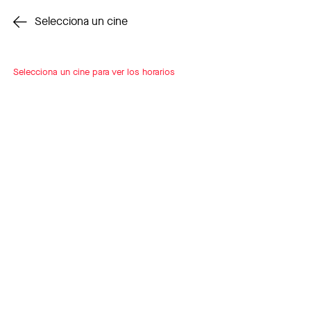
Cambiar cine
Selecciona un cine
Selecciona un cine para ver los horarios
INSCRÍBETE
A LOOP