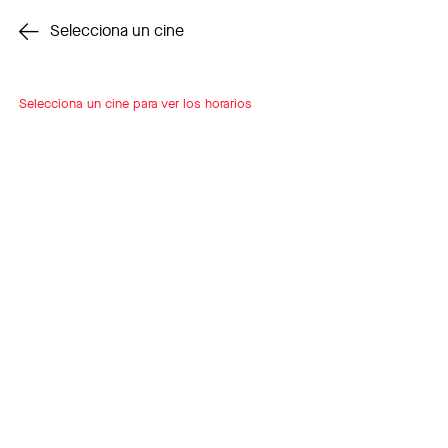
Cambiar cine
Selecciona un cine
Selecciona un cine para ver los horarios
INSCRÍBETE
A LOOP