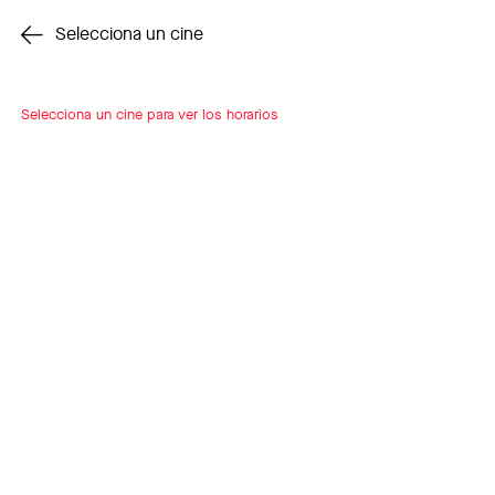
Cambiar cine
Selecciona un cine
Selecciona un cine para ver los horarios
INSCRÍBETE
A LOOP