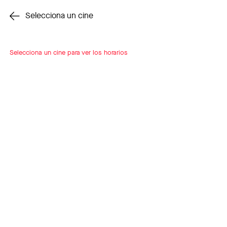
Cambiar cine
Selecciona un cine
Selecciona un cine para ver los horarios
INSCRÍBETE
A LOOP