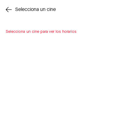
Cambiar cine
Selecciona un cine
Selecciona un cine para ver los horarios
INSCRÍBETE
A LOOP