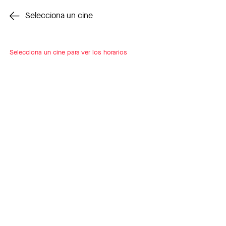
Cambiar cine
Selecciona un cine
Selecciona un cine para ver los horarios
INSCRÍBETE
A LOOP