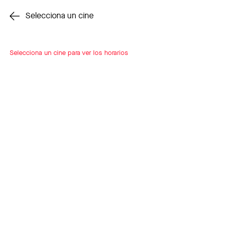
Cambiar cine
Selecciona un cine
Selecciona un cine para ver los horarios
INSCRÍBETE
A LOOP