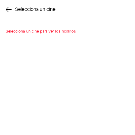
Cambiar cine
Selecciona un cine
Selecciona un cine para ver los horarios
INSCRÍBETE
A LOOP