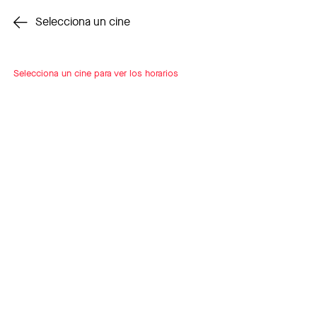
Cambiar cine
Selecciona un cine
Selecciona un cine para ver los horarios
INSCRÍBETE
A LOOP