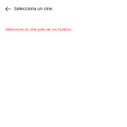
Cambiar cine
Selecciona un cine
Selecciona un cine para ver los horarios
INSCRÍBETE
A LOOP