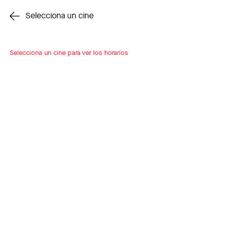
Cambiar cine
Selecciona un cine
Selecciona un cine para ver los horarios
INSCRÍBETE
A LOOP