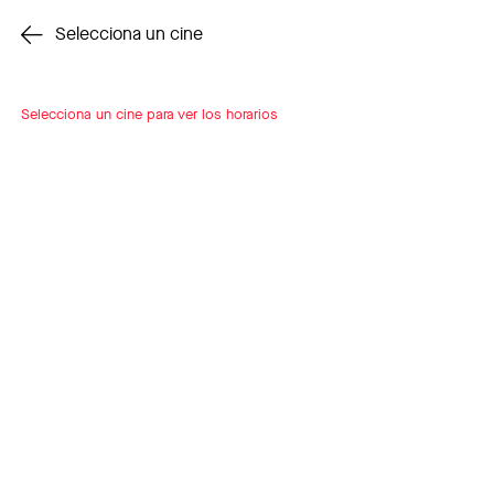
Cambiar cine
Selecciona un cine
Selecciona un cine para ver los horarios
INSCRÍBETE
A LOOP