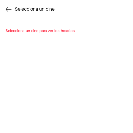
Cambiar cine
Selecciona un cine
Selecciona un cine para ver los horarios
INSCRÍBETE
A LOOP