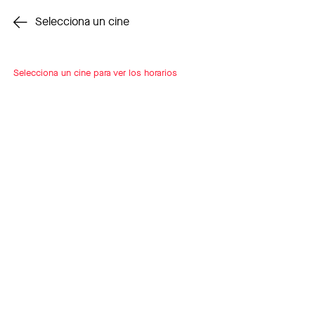
Cambiar cine
Selecciona un cine
Selecciona un cine para ver los horarios
INSCRÍBETE
A LOOP