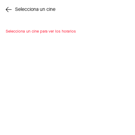
Cambiar cine
Selecciona un cine
Selecciona un cine para ver los horarios
INSCRÍBETE
A LOOP