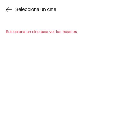
Cambiar cine
Selecciona un cine
Selecciona un cine para ver los horarios
INSCRÍBETE
A LOOP