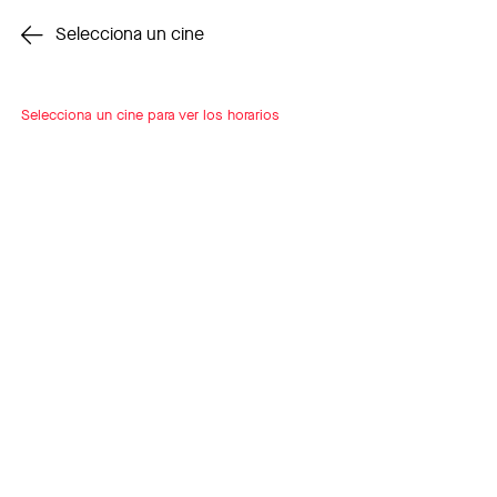
Cambiar cine
Selecciona un cine
Selecciona un cine para ver los horarios
INSCRÍBETE
A LOOP