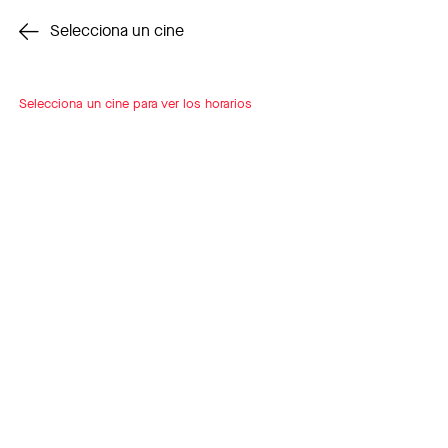
Cambiar cine
Selecciona un cine
Selecciona un cine para ver los horarios
INSCRÍBETE
A LOOP