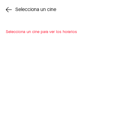
Cambiar cine
Selecciona un cine
Selecciona un cine para ver los horarios
INSCRÍBETE
A LOOP