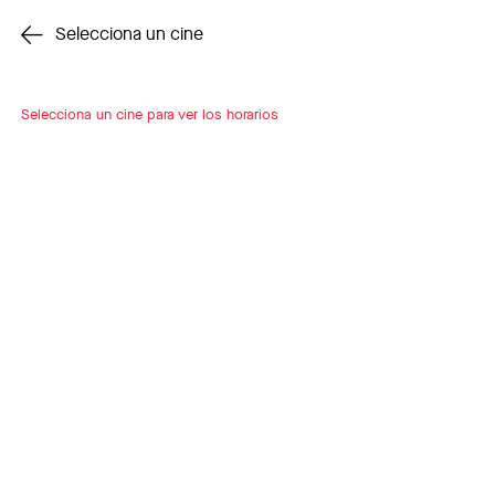
Cambiar cine
Selecciona un cine
Selecciona un cine para ver los horarios
INSCRÍBETE
A LOOP