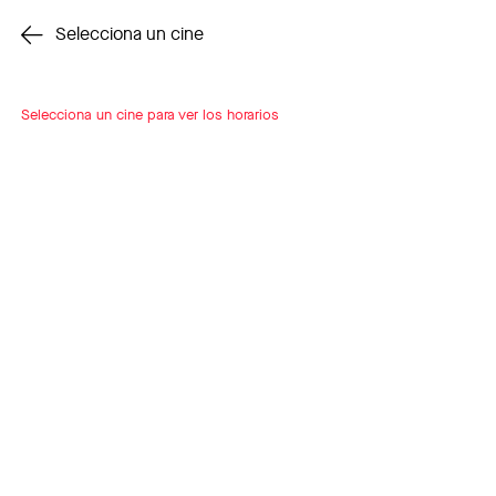
Cambiar cine
Selecciona un cine
Selecciona un cine para ver los horarios
INSCRÍBETE
A LOOP