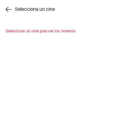
Cambiar cine
Selecciona un cine
Selecciona un cine para ver los horarios
INSCRÍBETE
A LOOP