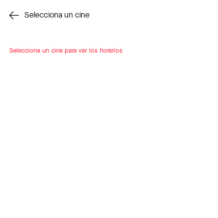
Cambiar cine
Selecciona un cine
Selecciona un cine para ver los horarios
INSCRÍBETE
A LOOP