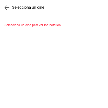
Cambiar cine
Selecciona un cine
Selecciona un cine para ver los horarios
INSCRÍBETE
A LOOP