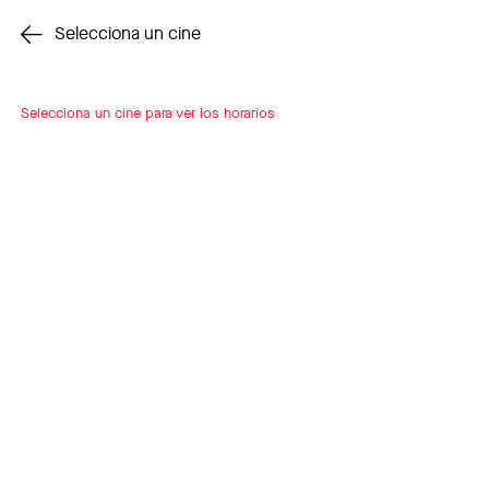
Cambiar cine
Selecciona un cine
Selecciona un cine para ver los horarios
INSCRÍBETE
A LOOP