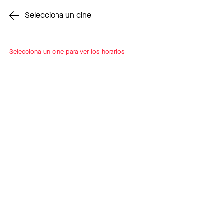
Cambiar cine
Selecciona un cine
Selecciona un cine para ver los horarios
INSCRÍBETE
A LOOP