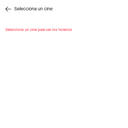
Cambiar cine
Selecciona un cine
Selecciona un cine para ver los horarios
INSCRÍBETE
A LOOP