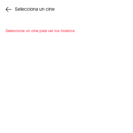
Cambiar cine
Selecciona un cine
Selecciona un cine para ver los horarios
INSCRÍBETE
A LOOP