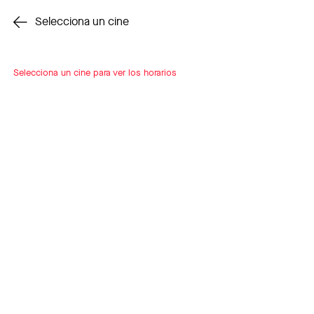
Cambiar cine
Selecciona un cine
Selecciona un cine para ver los horarios
INSCRÍBETE
A LOOP