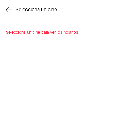
Cambiar cine
Selecciona un cine
Selecciona un cine para ver los horarios
INSCRÍBETE
A LOOP