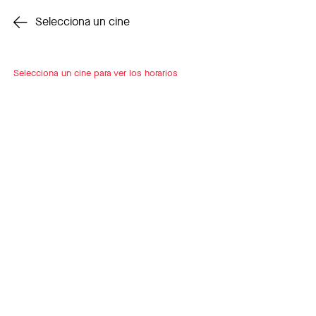
Cambiar cine
Selecciona un cine
Selecciona un cine para ver los horarios
INSCRÍBETE
A LOOP