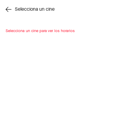
Cambiar cine
Selecciona un cine
Selecciona un cine para ver los horarios
INSCRÍBETE
A LOOP