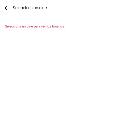
Cambiar cine
Selecciona un cine
Selecciona un cine para ver los horarios
INSCRÍBETE
A LOOP