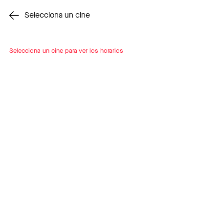
Cambiar cine
Selecciona un cine
Selecciona un cine para ver los horarios
INSCRÍBETE
A LOOP