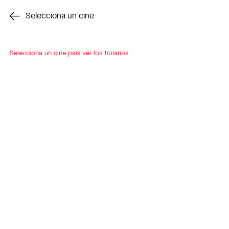
Cambiar cine
Selecciona un cine
Selecciona un cine para ver los horarios
INSCRÍBETE
A LOOP