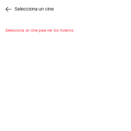
Cambiar cine
Selecciona un cine
Selecciona un cine para ver los horarios
INSCRÍBETE
A LOOP