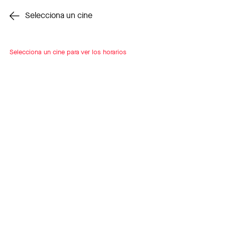
Cambiar cine
Selecciona un cine
Selecciona un cine para ver los horarios
INSCRÍBETE
A LOOP