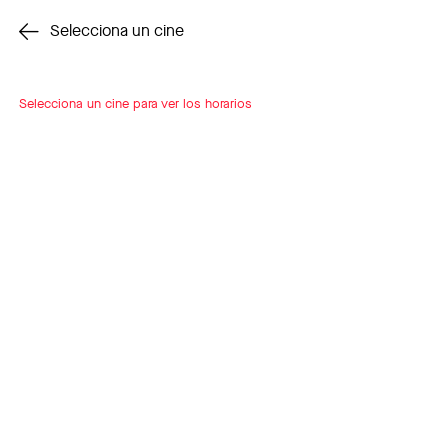
Cambiar cine
Selecciona un cine
Selecciona un cine para ver los horarios
INSCRÍBETE
A LOOP