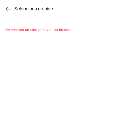
Cambiar cine
Selecciona un cine
Selecciona un cine para ver los horarios
INSCRÍBETE
A LOOP