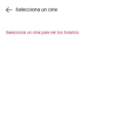
Cambiar cine
Selecciona un cine
Selecciona un cine para ver los horarios
INSCRÍBETE
A LOOP