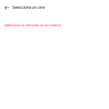
Cambiar cine
Selecciona un cine
Selecciona un cine para ver los horarios
INSCRÍBETE
A LOOP