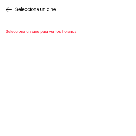
Cambiar cine
Selecciona un cine
Selecciona un cine para ver los horarios
INSCRÍBETE
A LOOP