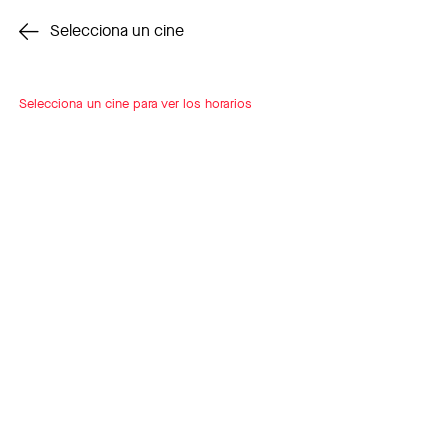
Cambiar cine
Selecciona un cine
Selecciona un cine para ver los horarios
INSCRÍBETE
A LOOP