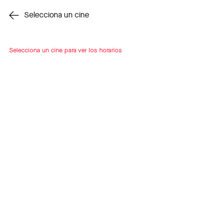
Cambiar cine
Selecciona un cine
Selecciona un cine para ver los horarios
INSCRÍBETE
A LOOP