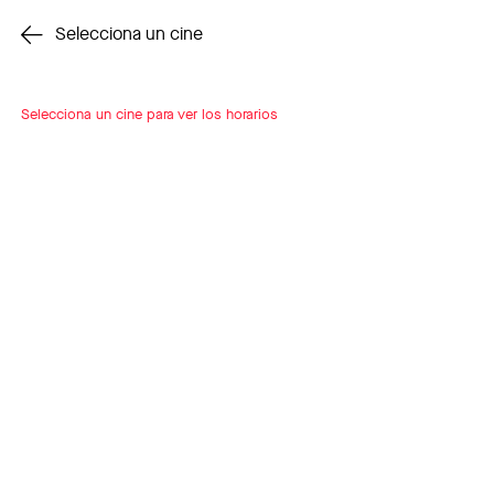
Cambiar cine
Selecciona un cine
Selecciona un cine para ver los horarios
INSCRÍBETE
A LOOP