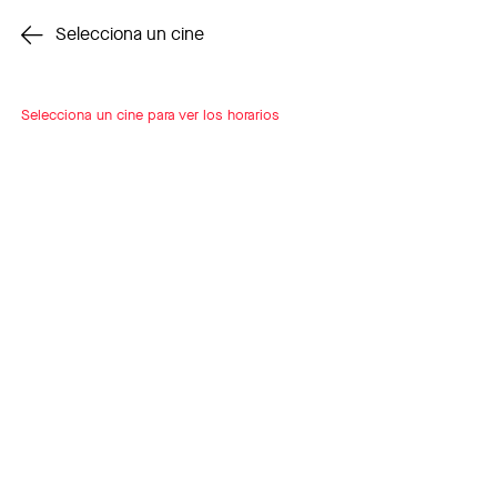
Cambiar cine
Selecciona un cine
Selecciona un cine para ver los horarios
INSCRÍBETE
A LOOP