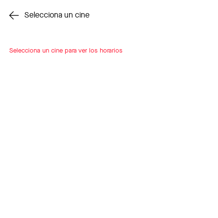
Cambiar cine
Selecciona un cine
Selecciona un cine para ver los horarios
INSCRÍBETE
A LOOP