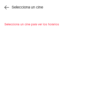
Cambiar cine
Selecciona un cine
Selecciona un cine para ver los horarios
INSCRÍBETE
A LOOP